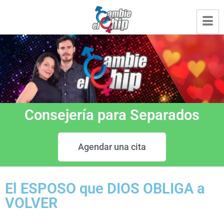
Consejería para Separados
Agendar una cita
El ESPOSO que DIOS OBLIGA a
VOLVER