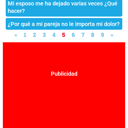
Mi esposo me ha dejado varias veces ¿Qué
hacer?
¿Por qué a mi pareja no le importa mi dolor?
«
1
2
3
4
5
6
7
8
9
»
Publicidad