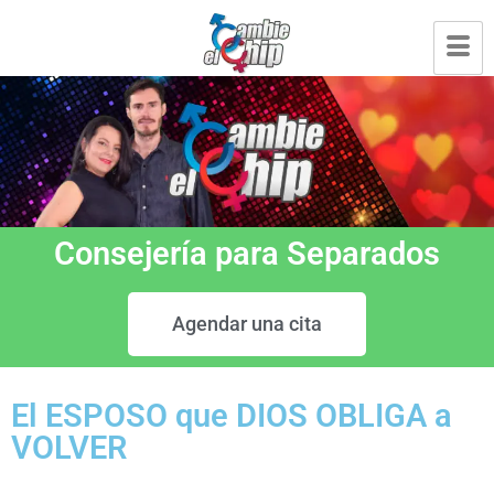
Consejería para Separados
Agendar una cita
El ESPOSO que DIOS OBLIGA a
VOLVER