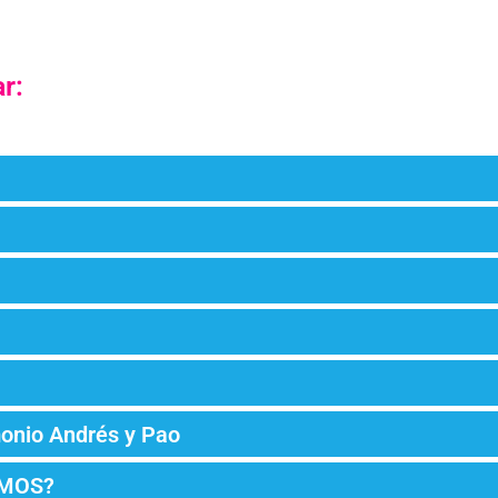
r:
onio Andrés y Pao
AMOS?