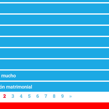
ó mucho
ón matrimonial
2
3
4
5
6
7
8
9
»