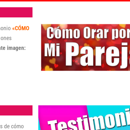
imonio
«CÓMO
iones
nte imagen:
as de cómo