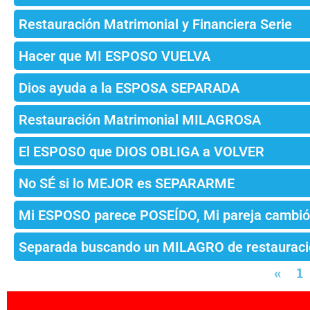
Restauración Matrimonial y Financiera Serie
Hacer que MI ESPOSO VUELVA
Dios ayuda a la ESPOSA SEPARADA
Restauración Matrimonial MILAGROSA
El ESPOSO que DIOS OBLIGA a VOLVER
No SÉ si lo MEJOR es SEPARARME
Mi ESPOSO parece POSEÍDO, Mi pareja cambi
Separada buscando un MILAGRO de restauraci
«
1